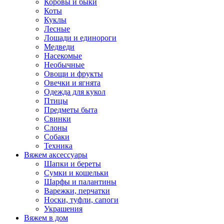
Коровы и быки
Коты
Куклы
Лесные
Лошади и единороги
Медведи
Насекомые
Необычные
Овощи и фрукты
Овечки и ягнята
Одежда для кукол
Птицы
Предметы быта
Свинки
Слоны
Собаки
Техника
Вяжем аксессуары
Шапки и береты
Сумки и кошельки
Шарфы и палантины
Варежки, перчатки
Носки, туфли, сапоги
Украшения
Вяжем в дом