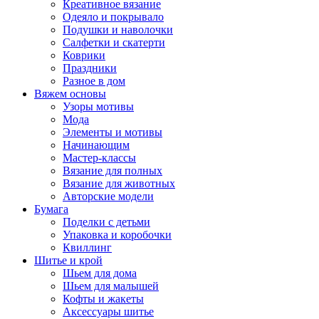
Креативное вязание
Одеяло и покрывало
Подушки и наволочки
Салфетки и скатерти
Коврики
Праздники
Разное в дом
Вяжем основы
Узоры мотивы
Мода
Элементы и мотивы
Начинающим
Мастер-классы
Вязание для полных
Вязание для животных
Авторские модели
Бумага
Поделки с детьми
Упаковка и коробочки
Квиллинг
Шитье и крой
Шьем для дома
Шьем для малышей
Кофты и жакеты
Аксессуары шитье