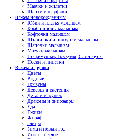
Платья и сарафаны
Маечки и жилетки
Шапки и шарфики
Вяжем новорожденным
Юбки и платья малышам
Комбинезоны малышам
Кофточки малышам
Штанишки и ползунки малышам
Шапочки малышам
Маечки малышам
Погремушки, Грызуны, Слингбусы
Носки и пинетки
Вяжем игрушки
Цветы
Водные
Грызуны
Деревья и растения
Детали игрушек
Драконы и динозавры
Еда
Ежики
Жирафы
Зайцы
Зима и новый год
Инопланетяне