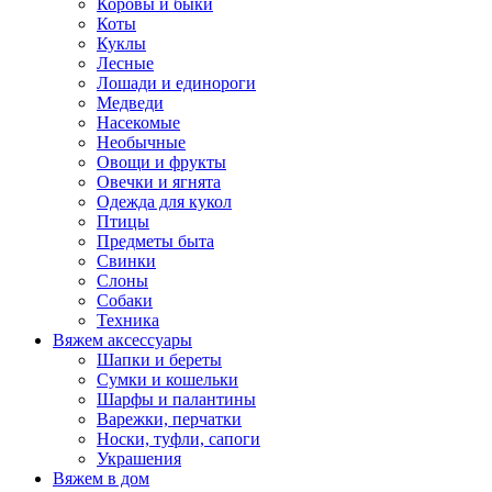
Коровы и быки
Коты
Куклы
Лесные
Лошади и единороги
Медведи
Насекомые
Необычные
Овощи и фрукты
Овечки и ягнята
Одежда для кукол
Птицы
Предметы быта
Свинки
Слоны
Собаки
Техника
Вяжем аксессуары
Шапки и береты
Сумки и кошельки
Шарфы и палантины
Варежки, перчатки
Носки, туфли, сапоги
Украшения
Вяжем в дом