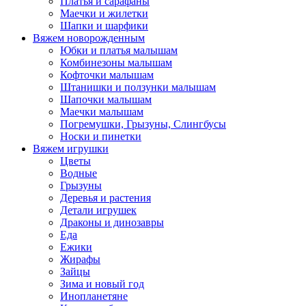
Платья и сарафаны
Маечки и жилетки
Шапки и шарфики
Вяжем новорожденным
Юбки и платья малышам
Комбинезоны малышам
Кофточки малышам
Штанишки и ползунки малышам
Шапочки малышам
Маечки малышам
Погремушки, Грызуны, Слингбусы
Носки и пинетки
Вяжем игрушки
Цветы
Водные
Грызуны
Деревья и растения
Детали игрушек
Драконы и динозавры
Еда
Ежики
Жирафы
Зайцы
Зима и новый год
Инопланетяне