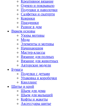
Креативное вязание
Одеяло и покрывало
Подушки и наволочки
Салфетки и скатерти
Коврики
Праздники
Разное в дом
Вяжем основы
Узоры мотивы
Мода
Элементы и мотивы
Начинающим
Мастер-классы
Вязание для полных
Вязание для животных
Авторские модели
Бумага
Поделки с детьми
Упаковка и коробочки
Квиллинг
Шитье и крой
Шьем для дома
Шьем для малышей
Кофты и жакеты
Аксессуары шитье