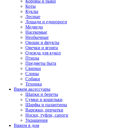
Коровы и быки
Коты
Куклы
Лесные
Лошади и единороги
Медведи
Насекомые
Необычные
Овощи и фрукты
Овечки и ягнята
Одежда для кукол
Птицы
Предметы быта
Свинки
Слоны
Собаки
Техника
Вяжем аксессуары
Шапки и береты
Сумки и кошельки
Шарфы и палантины
Варежки, перчатки
Носки, туфли, сапоги
Украшения
Вяжем в дом