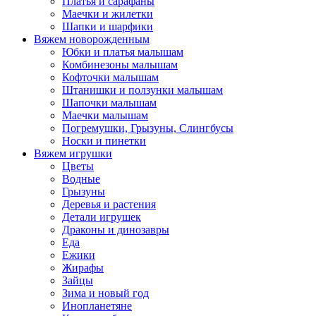
Платья и сарафаны
Маечки и жилетки
Шапки и шарфики
Вяжем новорожденным
Юбки и платья малышам
Комбинезоны малышам
Кофточки малышам
Штанишки и ползунки малышам
Шапочки малышам
Маечки малышам
Погремушки, Грызуны, Слингбусы
Носки и пинетки
Вяжем игрушки
Цветы
Водные
Грызуны
Деревья и растения
Детали игрушек
Драконы и динозавры
Еда
Ежики
Жирафы
Зайцы
Зима и новый год
Инопланетяне