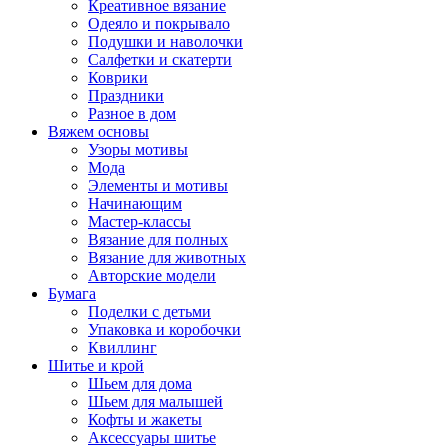
Креативное вязание
Одеяло и покрывало
Подушки и наволочки
Салфетки и скатерти
Коврики
Праздники
Разное в дом
Вяжем основы
Узоры мотивы
Мода
Элементы и мотивы
Начинающим
Мастер-классы
Вязание для полных
Вязание для животных
Авторские модели
Бумага
Поделки с детьми
Упаковка и коробочки
Квиллинг
Шитье и крой
Шьем для дома
Шьем для малышей
Кофты и жакеты
Аксессуары шитье