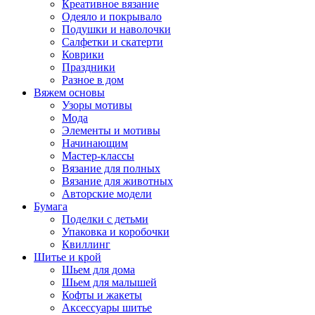
Креативное вязание
Одеяло и покрывало
Подушки и наволочки
Салфетки и скатерти
Коврики
Праздники
Разное в дом
Вяжем основы
Узоры мотивы
Мода
Элементы и мотивы
Начинающим
Мастер-классы
Вязание для полных
Вязание для животных
Авторские модели
Бумага
Поделки с детьми
Упаковка и коробочки
Квиллинг
Шитье и крой
Шьем для дома
Шьем для малышей
Кофты и жакеты
Аксессуары шитье