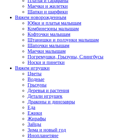
Платья и сарафаны
Маечки и жилетки
Шапки и шарфики
Вяжем новорожденным
Юбки и платья малышам
Комбинезоны малышам
Кофточки малышам
Штанишки и ползунки малышам
Шапочки малышам
Маечки малышам
Погремушки, Грызуны, Слингбусы
Носки и пинетки
Вяжем игрушки
Цветы
Водные
Грызуны
Деревья и растения
Детали игрушек
Драконы и динозавры
Еда
Ежики
Жирафы
Зайцы
Зима и новый год
Инопланетяне