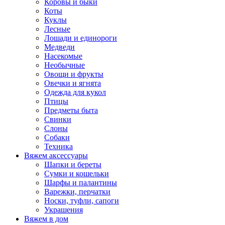
Коровы и быки
Коты
Куклы
Лесные
Лошади и единороги
Медведи
Насекомые
Необычные
Овощи и фрукты
Овечки и ягнята
Одежда для кукол
Птицы
Предметы быта
Свинки
Слоны
Собаки
Техника
Вяжем аксессуары
Шапки и береты
Сумки и кошельки
Шарфы и палантины
Варежки, перчатки
Носки, туфли, сапоги
Украшения
Вяжем в дом