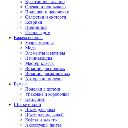
Креативное вязание
Одеяло и покрывало
Подушки и наволочки
Салфетки и скатерти
Коврики
Праздники
Разное в дом
Вяжем основы
Узоры мотивы
Мода
Элементы и мотивы
Начинающим
Мастер-классы
Вязание для полных
Вязание для животных
Авторские модели
Бумага
Поделки с детьми
Упаковка и коробочки
Квиллинг
Шитье и крой
Шьем для дома
Шьем для малышей
Кофты и жакеты
Аксессуары шитье