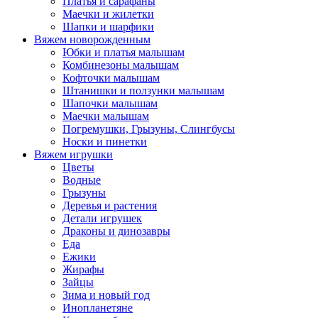
Платья и сарафаны
Маечки и жилетки
Шапки и шарфики
Вяжем новорожденным
Юбки и платья малышам
Комбинезоны малышам
Кофточки малышам
Штанишки и ползунки малышам
Шапочки малышам
Маечки малышам
Погремушки, Грызуны, Слингбусы
Носки и пинетки
Вяжем игрушки
Цветы
Водные
Грызуны
Деревья и растения
Детали игрушек
Драконы и динозавры
Еда
Ежики
Жирафы
Зайцы
Зима и новый год
Инопланетяне