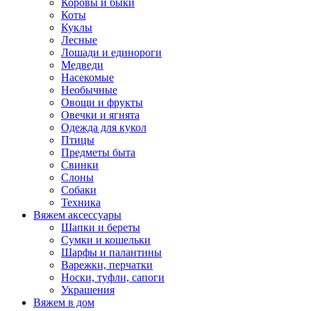
Коровы и быки
Коты
Куклы
Лесные
Лошади и единороги
Медведи
Насекомые
Необычные
Овощи и фрукты
Овечки и ягнята
Одежда для кукол
Птицы
Предметы быта
Свинки
Слоны
Собаки
Техника
Вяжем аксессуары
Шапки и береты
Сумки и кошельки
Шарфы и палантины
Варежки, перчатки
Носки, туфли, сапоги
Украшения
Вяжем в дом