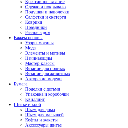
Креативное вязание
Одеяло и покрывало
Подушки и наволочки
Салфетки и скатерти
Коврики
Праздники
Разное в дом
Вяжем основы
Узоры мотивы
Мода
Элементы и мотивы
Начинающим
Мастер-классы
Вязание для полных
Вязание для животных
Авторские модели
Бумага
Поделки с детьми
Упаковка и коробочки
Квиллинг
Шитье и крой
Шьем для дома
Шьем для малышей
Кофты и жакеты
Аксессуары шитье