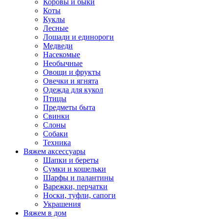
Коровы и быки
Коты
Куклы
Лесные
Лошади и единороги
Медведи
Насекомые
Необычные
Овощи и фрукты
Овечки и ягнята
Одежда для кукол
Птицы
Предметы быта
Свинки
Слоны
Собаки
Техника
Вяжем аксессуары
Шапки и береты
Сумки и кошельки
Шарфы и палантины
Варежки, перчатки
Носки, туфли, сапоги
Украшения
Вяжем в дом