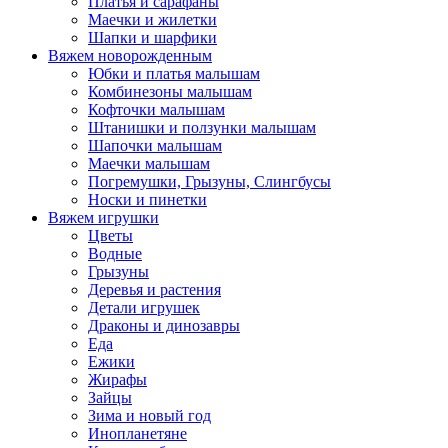
Платья и сарафаны
Маечки и жилетки
Шапки и шарфики
Вяжем новорожденным
Юбки и платья малышам
Комбинезоны малышам
Кофточки малышам
Штанишки и ползунки малышам
Шапочки малышам
Маечки малышам
Погремушки, Грызуны, Слингбусы
Носки и пинетки
Вяжем игрушки
Цветы
Водные
Грызуны
Деревья и растения
Детали игрушек
Драконы и динозавры
Еда
Ежики
Жирафы
Зайцы
Зима и новый год
Инопланетяне