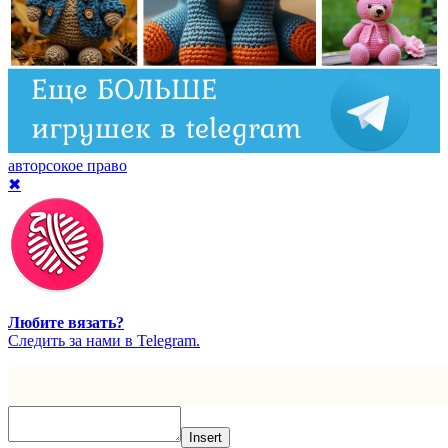
авторсокое право
✖
Любите вязать?
Cледить за нами в Telegram.
Insert