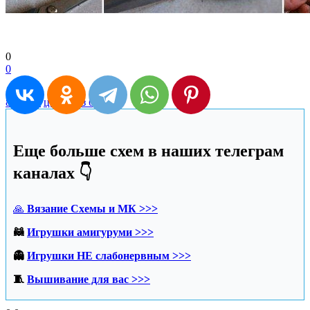
0
0
8 марта
цветы из бумаги
Еще больше схем в наших телеграм
каналах 👇
🙏
Вязание Схемы и МК >>>
🦝
Игрушки амигуруми >>>
👻
Игрушки НЕ слабонервным >>>
🧵
Вышивание для вас >>>