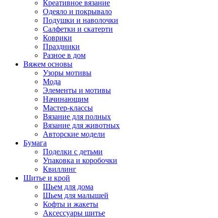
Креативное вязание
Одеяло и покрывало
Подушки и наволочки
Салфетки и скатерти
Коврики
Праздники
Разное в дом
Вяжем основы
Узоры мотивы
Мода
Элементы и мотивы
Начинающим
Мастер-классы
Вязание для полных
Вязание для животных
Авторские модели
Бумага
Поделки с детьми
Упаковка и коробочки
Квиллинг
Шитье и крой
Шьем для дома
Шьем для малышей
Кофты и жакеты
Аксессуары шитье