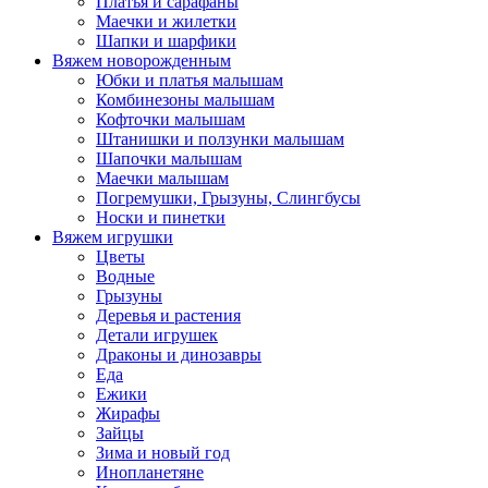
Платья и сарафаны
Маечки и жилетки
Шапки и шарфики
Вяжем новорожденным
Юбки и платья малышам
Комбинезоны малышам
Кофточки малышам
Штанишки и ползунки малышам
Шапочки малышам
Маечки малышам
Погремушки, Грызуны, Слингбусы
Носки и пинетки
Вяжем игрушки
Цветы
Водные
Грызуны
Деревья и растения
Детали игрушек
Драконы и динозавры
Еда
Ежики
Жирафы
Зайцы
Зима и новый год
Инопланетяне