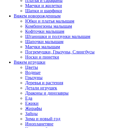
Платья и сарафаны
Маечки и жилетки
Шапки и шарфики
Вяжем новорожденным
Юбки и платья малышам
Комбинезоны малышам
Кофточки малышам
Штанишки и ползунки малышам
Шапочки малышам
Маечки малышам
Погремушки, Грызуны, Слингбусы
Носки и пинетки
Вяжем игрушки
Цветы
Водные
Грызуны
Деревья и растения
Детали игрушек
Драконы и динозавры
Еда
Ежики
Жирафы
Зайцы
Зима и новый год
Инопланетяне