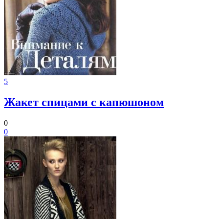
5
Жакет спицами с капюшоном
0
0