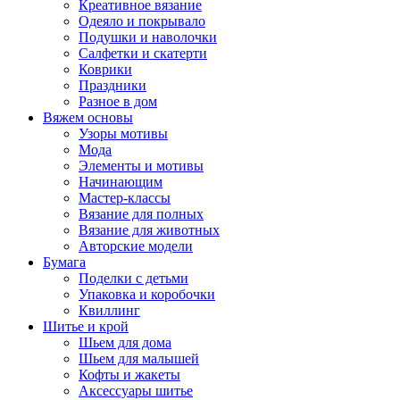
Креативное вязание
Одеяло и покрывало
Подушки и наволочки
Салфетки и скатерти
Коврики
Праздники
Разное в дом
Вяжем основы
Узоры мотивы
Мода
Элементы и мотивы
Начинающим
Мастер-классы
Вязание для полных
Вязание для животных
Авторские модели
Бумага
Поделки с детьми
Упаковка и коробочки
Квиллинг
Шитье и крой
Шьем для дома
Шьем для малышей
Кофты и жакеты
Аксессуары шитье