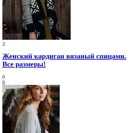
3
Женский кардиган вязаный спицами.
Все размеры!
0
0