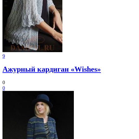
9
Ажурный кардиган «Wishes»
0
0