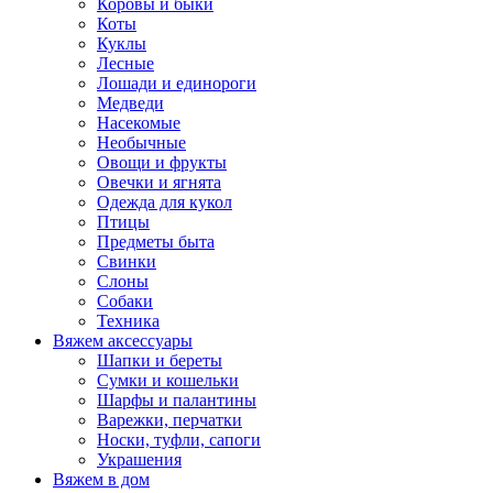
Коровы и быки
Коты
Куклы
Лесные
Лошади и единороги
Медведи
Насекомые
Необычные
Овощи и фрукты
Овечки и ягнята
Одежда для кукол
Птицы
Предметы быта
Свинки
Слоны
Собаки
Техника
Вяжем аксессуары
Шапки и береты
Сумки и кошельки
Шарфы и палантины
Варежки, перчатки
Носки, туфли, сапоги
Украшения
Вяжем в дом