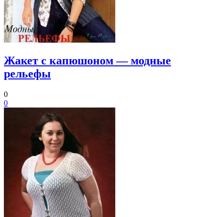
Жакет с капюшоном — модные
рельефы
0
0