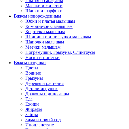
Платья и сарафаны
Маечки и жилетки
Шапки и шарфики
Вяжем новорожденным
Юбки и платья малышам
Комбинезоны малышам
Кофточки малышам
Штанишки и ползунки малышам
Шапочки малышам
Маечки малышам
Погремушки, Грызуны, Слингбусы
Носки и пинетки
Вяжем игрушки
Цветы
Водные
Грызуны
Деревья и растения
Детали игрушек
Драконы и динозавры
Еда
Ежики
Жирафы
Зайцы
Зима и новый год
Инопланетяне