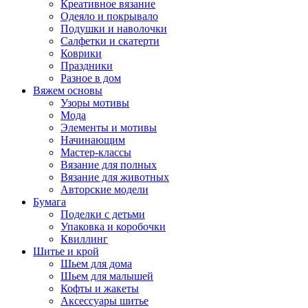
Креативное вязание
Одеяло и покрывало
Подушки и наволочки
Салфетки и скатерти
Коврики
Праздники
Разное в дом
Вяжем основы
Узоры мотивы
Мода
Элементы и мотивы
Начинающим
Мастер-классы
Вязание для полных
Вязание для животных
Авторские модели
Бумага
Поделки с детьми
Упаковка и коробочки
Квиллинг
Шитье и крой
Шьем для дома
Шьем для малышей
Кофты и жакеты
Аксессуары шитье