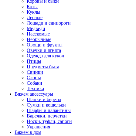
Коровы и быки
Коты
Куклы
Лесные
Лошади и единороги
Медведи
Насекомые
Необычные
Овощи и фрукты
Овечки и ягнята
Одежда для кукол
Птицы
Предметы быта
Свинки
Слоны
Собаки
Техника
Вяжем аксессуары
Шапки и береты
Сумки и кошельки
Шарфы и палантины
Варежки, перчатки
Носки, туфли, сапоги
Украшения
Вяжем в дом