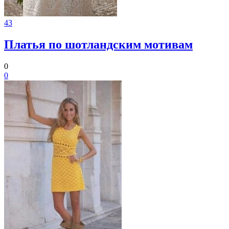
43
Платья по шотландским мотивам
0
0