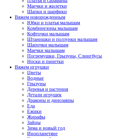
Платья и сарафаны
Маечки и жилетки
Шапки и шарфики
Вяжем новорожденным
Юбки и платья малышам
Комбинезоны малышам
Кофточки малышам
Штанишки и ползунки малышам
Шапочки малышам
Маечки малышам
Погремушки, Грызуны, Слингбусы
Носки и пинетки
Вяжем игрушки
Цветы
Водные
Грызуны
Деревья и растения
Детали игрушек
Драконы и динозавры
Еда
Ежики
Жирафы
Зайцы
Зима и новый год
Инопланетяне