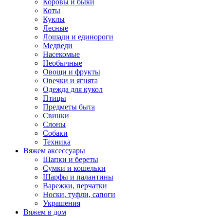
Коровы и быки
Коты
Куклы
Лесные
Лошади и единороги
Медведи
Насекомые
Необычные
Овощи и фрукты
Овечки и ягнята
Одежда для кукол
Птицы
Предметы быта
Свинки
Слоны
Собаки
Техника
Вяжем аксессуары
Шапки и береты
Сумки и кошельки
Шарфы и палантины
Варежки, перчатки
Носки, туфли, сапоги
Украшения
Вяжем в дом