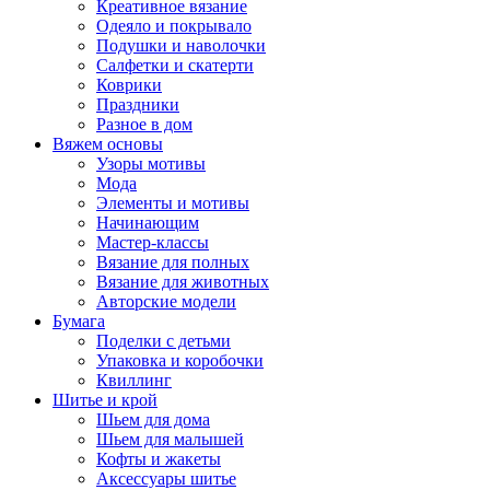
Креативное вязание
Одеяло и покрывало
Подушки и наволочки
Салфетки и скатерти
Коврики
Праздники
Разное в дом
Вяжем основы
Узоры мотивы
Мода
Элементы и мотивы
Начинающим
Мастер-классы
Вязание для полных
Вязание для животных
Авторские модели
Бумага
Поделки с детьми
Упаковка и коробочки
Квиллинг
Шитье и крой
Шьем для дома
Шьем для малышей
Кофты и жакеты
Аксессуары шитье