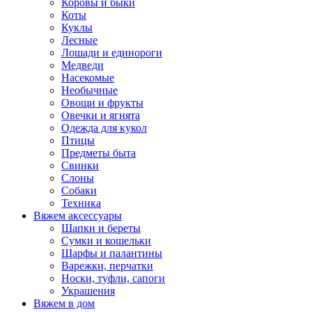
Коровы и быки
Коты
Куклы
Лесные
Лошади и единороги
Медведи
Насекомые
Необычные
Овощи и фрукты
Овечки и ягнята
Одежда для кукол
Птицы
Предметы быта
Свинки
Слоны
Собаки
Техника
Вяжем аксессуары
Шапки и береты
Сумки и кошельки
Шарфы и палантины
Варежки, перчатки
Носки, туфли, сапоги
Украшения
Вяжем в дом