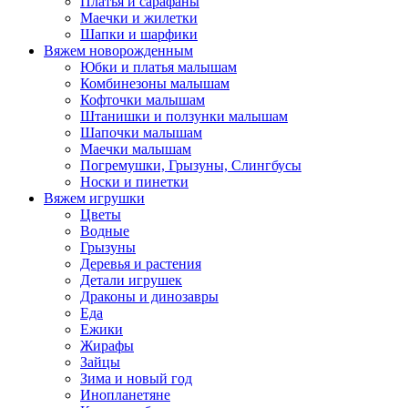
Платья и сарафаны
Маечки и жилетки
Шапки и шарфики
Вяжем новорожденным
Юбки и платья малышам
Комбинезоны малышам
Кофточки малышам
Штанишки и ползунки малышам
Шапочки малышам
Маечки малышам
Погремушки, Грызуны, Слингбусы
Носки и пинетки
Вяжем игрушки
Цветы
Водные
Грызуны
Деревья и растения
Детали игрушек
Драконы и динозавры
Еда
Ежики
Жирафы
Зайцы
Зима и новый год
Инопланетяне