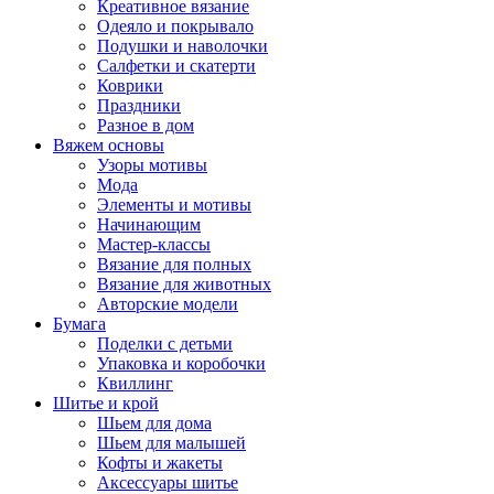
Креативное вязание
Одеяло и покрывало
Подушки и наволочки
Салфетки и скатерти
Коврики
Праздники
Разное в дом
Вяжем основы
Узоры мотивы
Мода
Элементы и мотивы
Начинающим
Мастер-классы
Вязание для полных
Вязание для животных
Авторские модели
Бумага
Поделки с детьми
Упаковка и коробочки
Квиллинг
Шитье и крой
Шьем для дома
Шьем для малышей
Кофты и жакеты
Аксессуары шитье