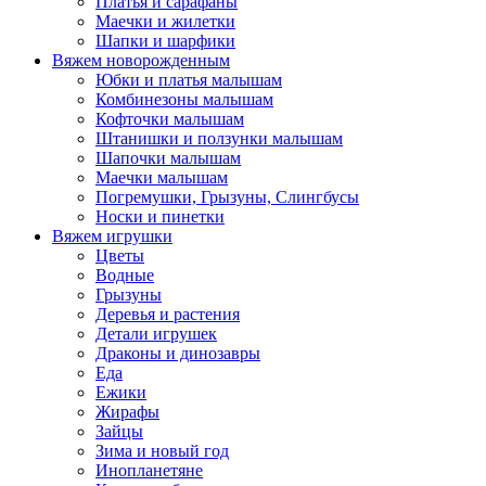
Платья и сарафаны
Маечки и жилетки
Шапки и шарфики
Вяжем новорожденным
Юбки и платья малышам
Комбинезоны малышам
Кофточки малышам
Штанишки и ползунки малышам
Шапочки малышам
Маечки малышам
Погремушки, Грызуны, Слингбусы
Носки и пинетки
Вяжем игрушки
Цветы
Водные
Грызуны
Деревья и растения
Детали игрушек
Драконы и динозавры
Еда
Ежики
Жирафы
Зайцы
Зима и новый год
Инопланетяне