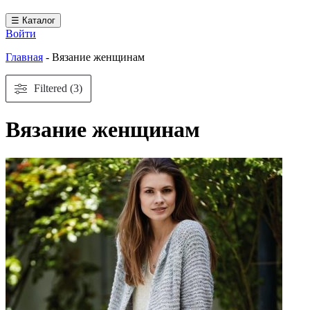
☰ Каталог
Войти
Главная
-
Вязание женщинам
Filtered (3)
Вязание женщинам