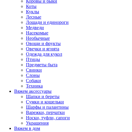
Коровы и быки
Коты
Куклы
Лесные
Лошади и единороги
Медведи
Насекомые
Необычные
Овощи и фрукты
Овечки и ягнята
Одежда для кукол
Птицы
Предметы быта
Свинки
Слоны
Собаки
Техника
Вяжем аксессуары
Шапки и береты
Сумки и кошельки
Шарфы и палантины
Варежки, перчатки
Носки, туфли, сапоги
Украшения
Вяжем в дом