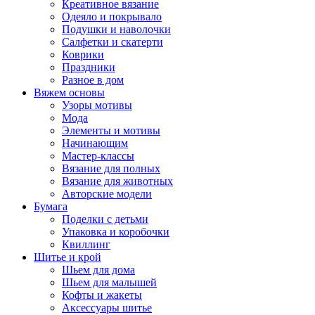
Креативное вязание
Одеяло и покрывало
Подушки и наволочки
Салфетки и скатерти
Коврики
Праздники
Разное в дом
Вяжем основы
Узоры мотивы
Мода
Элементы и мотивы
Начинающим
Мастер-классы
Вязание для полных
Вязание для животных
Авторские модели
Бумага
Поделки с детьми
Упаковка и коробочки
Квиллинг
Шитье и крой
Шьем для дома
Шьем для малышей
Кофты и жакеты
Аксессуары шитье