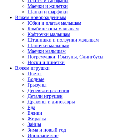
Платья и сарафаны
Маечки и жилетки
Шапки и шарфики
Вяжем новорожденным
Юбки и платья малышам
Комбинезоны малышам
Кофточки малышам
Штанишки и ползунки малышам
Шапочки малышам
Маечки малышам
Погремушки, Грызуны, Слингбусы
Носки и пинетки
Вяжем игрушки
Цветы
Водные
Грызуны
Деревья и растения
Детали игрушек
Драконы и динозавры
Еда
Ежики
Жирафы
Зайцы
Зима и новый год
Инопланетяне