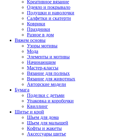
Креативное вязание
Одеяло и покрывало
Подушки и наволочки
Салфетки и скатерти
Коврики
Праздники
Разное в дом
Вяжем основы
Узоры мотивы
Мода
Элементы и мотивы
Начинающим
Мастер-классы
Вязание для полных
Вязание для животных
Авторские модели
Бумага
Поделки с детьми
Упаковка и коробочки
Квиллинг
Шитье и крой
Шьем для дома
Шьем для малышей
Кофты и жакеты
Аксессуары шитье