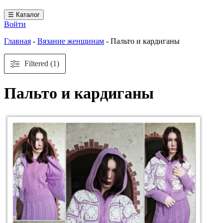
☰ Каталог
Войти
Главная
-
Вязание женщинам
-
Пальто и кардиганы
Filtered (1)
Пальто и кардиганы