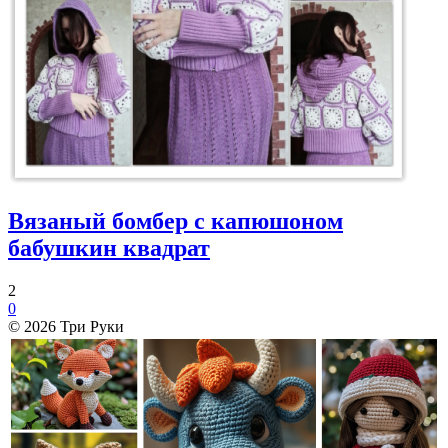
Вязаный бомбер с капюшоном
бабушкин квадрат
2
0
© 2026 Три Руки