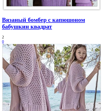
Вязаный бомбер с капюшоном
бабушкин квадрат
2
0