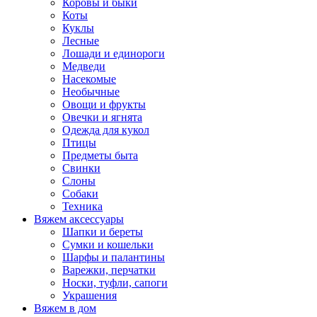
Коровы и быки
Коты
Куклы
Лесные
Лошади и единороги
Медведи
Насекомые
Необычные
Овощи и фрукты
Овечки и ягнята
Одежда для кукол
Птицы
Предметы быта
Свинки
Слоны
Собаки
Техника
Вяжем аксессуары
Шапки и береты
Сумки и кошельки
Шарфы и палантины
Варежки, перчатки
Носки, туфли, сапоги
Украшения
Вяжем в дом