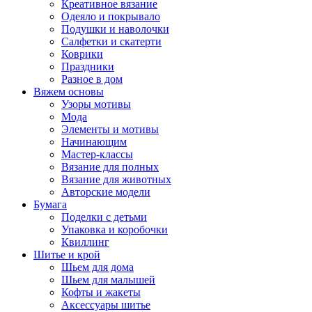
Креативное вязание
Одеяло и покрывало
Подушки и наволочки
Салфетки и скатерти
Коврики
Праздники
Разное в дом
Вяжем основы
Узоры мотивы
Мода
Элементы и мотивы
Начинающим
Мастер-классы
Вязание для полных
Вязание для животных
Авторские модели
Бумага
Поделки с детьми
Упаковка и коробочки
Квиллинг
Шитье и крой
Шьем для дома
Шьем для малышей
Кофты и жакеты
Аксессуары шитье