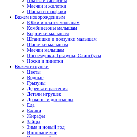
Платья и сарафаны
Маечки и жилетки
Шапки и шарфики
Вяжем новорожденным
Юбки и платья малышам
Комбинезоны малышам
Кофточки малышам
Штанишки и ползунки малышам
Шапочки малышам
Маечки малышам
Погремушки, Грызуны, Слингбусы
Носки и пинетки
Вяжем игрушки
Цветы
Водные
Грызуны
Деревья и растения
Детали игрушек
Драконы и динозавры
Еда
Ежики
Жирафы
Зайцы
Зима и новый год
Инопланетяне