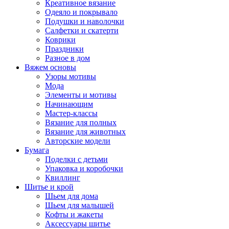
Креативное вязание
Одеяло и покрывало
Подушки и наволочки
Салфетки и скатерти
Коврики
Праздники
Разное в дом
Вяжем основы
Узоры мотивы
Мода
Элементы и мотивы
Начинающим
Мастер-классы
Вязание для полных
Вязание для животных
Авторские модели
Бумага
Поделки с детьми
Упаковка и коробочки
Квиллинг
Шитье и крой
Шьем для дома
Шьем для малышей
Кофты и жакеты
Аксессуары шитье