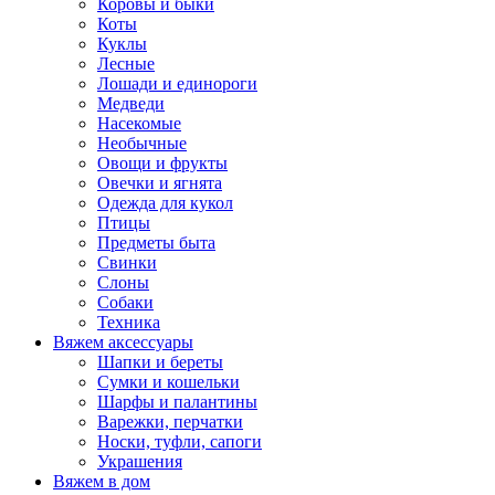
Коровы и быки
Коты
Куклы
Лесные
Лошади и единороги
Медведи
Насекомые
Необычные
Овощи и фрукты
Овечки и ягнята
Одежда для кукол
Птицы
Предметы быта
Свинки
Слоны
Собаки
Техника
Вяжем аксессуары
Шапки и береты
Сумки и кошельки
Шарфы и палантины
Варежки, перчатки
Носки, туфли, сапоги
Украшения
Вяжем в дом