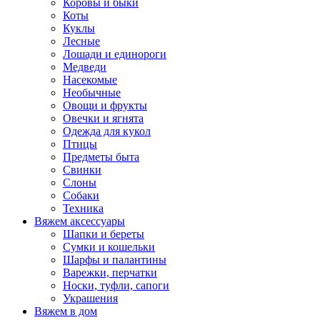
Коровы и быки
Коты
Куклы
Лесные
Лошади и единороги
Медведи
Насекомые
Необычные
Овощи и фрукты
Овечки и ягнята
Одежда для кукол
Птицы
Предметы быта
Свинки
Слоны
Собаки
Техника
Вяжем аксессуары
Шапки и береты
Сумки и кошельки
Шарфы и палантины
Варежки, перчатки
Носки, туфли, сапоги
Украшения
Вяжем в дом