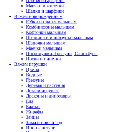
Платья и сарафаны
Маечки и жилетки
Шапки и шарфики
Вяжем новорожденным
Юбки и платья малышам
Комбинезоны малышам
Кофточки малышам
Штанишки и ползунки малышам
Шапочки малышам
Маечки малышам
Погремушки, Грызуны, Слингбусы
Носки и пинетки
Вяжем игрушки
Цветы
Водные
Грызуны
Деревья и растения
Детали игрушек
Драконы и динозавры
Еда
Ежики
Жирафы
Зайцы
Зима и новый год
Инопланетяне