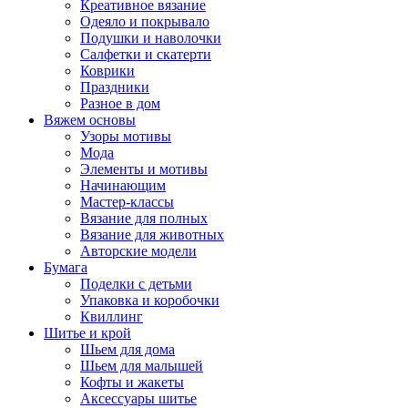
Креативное вязание
Одеяло и покрывало
Подушки и наволочки
Салфетки и скатерти
Коврики
Праздники
Разное в дом
Вяжем основы
Узоры мотивы
Мода
Элементы и мотивы
Начинающим
Мастер-классы
Вязание для полных
Вязание для животных
Авторские модели
Бумага
Поделки с детьми
Упаковка и коробочки
Квиллинг
Шитье и крой
Шьем для дома
Шьем для малышей
Кофты и жакеты
Аксессуары шитье