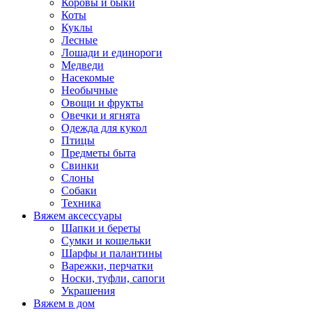
Коровы и быки
Коты
Куклы
Лесные
Лошади и единороги
Медведи
Насекомые
Необычные
Овощи и фрукты
Овечки и ягнята
Одежда для кукол
Птицы
Предметы быта
Свинки
Слоны
Собаки
Техника
Вяжем аксессуары
Шапки и береты
Сумки и кошельки
Шарфы и палантины
Варежки, перчатки
Носки, туфли, сапоги
Украшения
Вяжем в дом