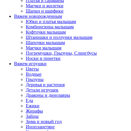
Платья и сарафаны
Маечки и жилетки
Шапки и шарфики
Вяжем новорожденным
Юбки и платья малышам
Комбинезоны малышам
Кофточки малышам
Штанишки и ползунки малышам
Шапочки малышам
Маечки малышам
Погремушки, Грызуны, Слингбусы
Носки и пинетки
Вяжем игрушки
Цветы
Водные
Грызуны
Деревья и растения
Детали игрушек
Драконы и динозавры
Еда
Ежики
Жирафы
Зайцы
Зима и новый год
Инопланетяне