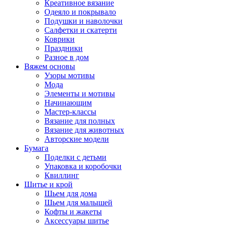
Креативное вязание
Одеяло и покрывало
Подушки и наволочки
Салфетки и скатерти
Коврики
Праздники
Разное в дом
Вяжем основы
Узоры мотивы
Мода
Элементы и мотивы
Начинающим
Мастер-классы
Вязание для полных
Вязание для животных
Авторские модели
Бумага
Поделки с детьми
Упаковка и коробочки
Квиллинг
Шитье и крой
Шьем для дома
Шьем для малышей
Кофты и жакеты
Аксессуары шитье