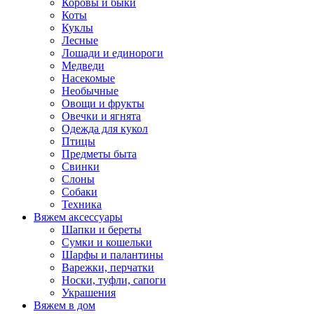
Коровы и быки
Коты
Куклы
Лесные
Лошади и единороги
Медведи
Насекомые
Необычные
Овощи и фрукты
Овечки и ягнята
Одежда для кукол
Птицы
Предметы быта
Свинки
Слоны
Собаки
Техника
Вяжем аксессуары
Шапки и береты
Сумки и кошельки
Шарфы и палантины
Варежки, перчатки
Носки, туфли, сапоги
Украшения
Вяжем в дом