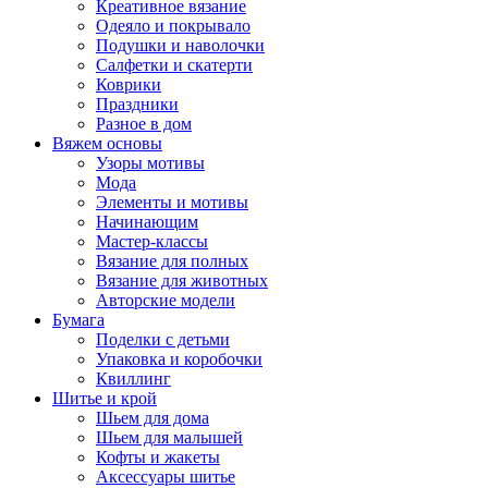
Креативное вязание
Одеяло и покрывало
Подушки и наволочки
Салфетки и скатерти
Коврики
Праздники
Разное в дом
Вяжем основы
Узоры мотивы
Мода
Элементы и мотивы
Начинающим
Мастер-классы
Вязание для полных
Вязание для животных
Авторские модели
Бумага
Поделки с детьми
Упаковка и коробочки
Квиллинг
Шитье и крой
Шьем для дома
Шьем для малышей
Кофты и жакеты
Аксессуары шитье