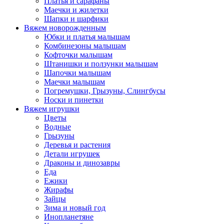
Платья и сарафаны
Маечки и жилетки
Шапки и шарфики
Вяжем новорожденным
Юбки и платья малышам
Комбинезоны малышам
Кофточки малышам
Штанишки и ползунки малышам
Шапочки малышам
Маечки малышам
Погремушки, Грызуны, Слингбусы
Носки и пинетки
Вяжем игрушки
Цветы
Водные
Грызуны
Деревья и растения
Детали игрушек
Драконы и динозавры
Еда
Ежики
Жирафы
Зайцы
Зима и новый год
Инопланетяне