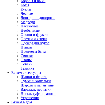
Коровы и быки
Коты
Куклы
Лесные
Лошади и единороги
Медведи
Насекомые
Необычные
Овощи и фрукты
Овечки и ягнята
Одежда для кукол
Птицы
Предметы быта
Свинки
Слоны
Собаки
Техника
Вяжем аксессуары
Шапки и береты
Сумки и кошельки
Шарфы и палантины
Варежки, перчатки
Носки, туфли, сапоги
Украшения
Вяжем в дом