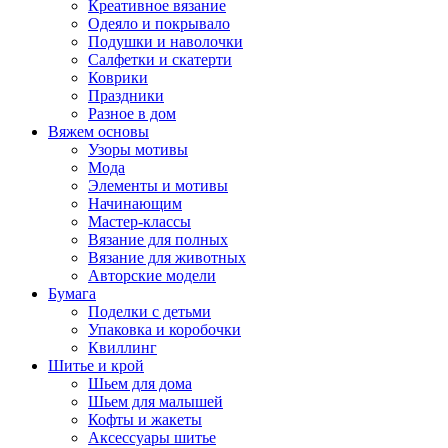
Креативное вязание
Одеяло и покрывало
Подушки и наволочки
Салфетки и скатерти
Коврики
Праздники
Разное в дом
Вяжем основы
Узоры мотивы
Мода
Элементы и мотивы
Начинающим
Мастер-классы
Вязание для полных
Вязание для животных
Авторские модели
Бумага
Поделки с детьми
Упаковка и коробочки
Квиллинг
Шитье и крой
Шьем для дома
Шьем для малышей
Кофты и жакеты
Аксессуары шитье