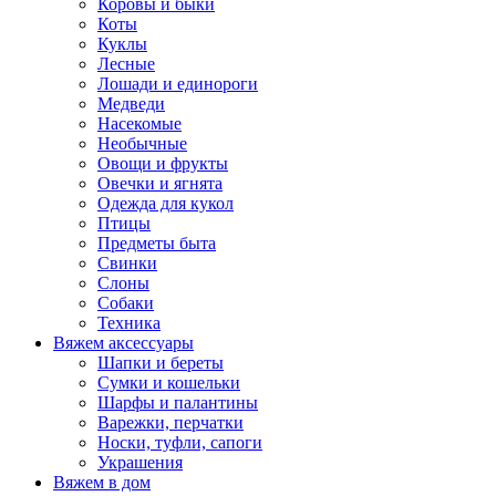
Коровы и быки
Коты
Куклы
Лесные
Лошади и единороги
Медведи
Насекомые
Необычные
Овощи и фрукты
Овечки и ягнята
Одежда для кукол
Птицы
Предметы быта
Свинки
Слоны
Собаки
Техника
Вяжем аксессуары
Шапки и береты
Сумки и кошельки
Шарфы и палантины
Варежки, перчатки
Носки, туфли, сапоги
Украшения
Вяжем в дом