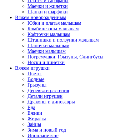
Платья и сарафаны
Маечки и жилетки
Шапки и шарфики
Вяжем новорожденным
Юбки и платья малышам
Комбинезоны малышам
Кофточки малышам
Штанишки и ползунки малышам
Шапочки малышам
Маечки малышам
Погремушки, Грызуны, Слингбусы
Носки и пинетки
Вяжем игрушки
Цветы
Водные
Грызуны
Деревья и растения
Детали игрушек
Драконы и динозавры
Еда
Ежики
Жирафы
Зайцы
Зима и новый год
Инопланетяне