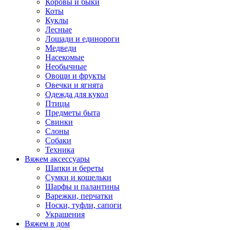
Коровы и быки
Коты
Куклы
Лесные
Лошади и единороги
Медведи
Насекомые
Необычные
Овощи и фрукты
Овечки и ягнята
Одежда для кукол
Птицы
Предметы быта
Свинки
Слоны
Собаки
Техника
Вяжем аксессуары
Шапки и береты
Сумки и кошельки
Шарфы и палантины
Варежки, перчатки
Носки, туфли, сапоги
Украшения
Вяжем в дом