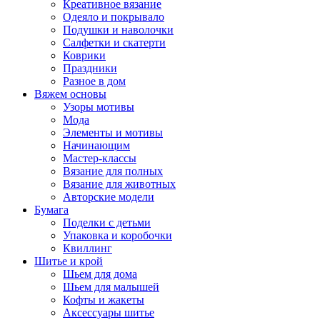
Креативное вязание
Одеяло и покрывало
Подушки и наволочки
Салфетки и скатерти
Коврики
Праздники
Разное в дом
Вяжем основы
Узоры мотивы
Мода
Элементы и мотивы
Начинающим
Мастер-классы
Вязание для полных
Вязание для животных
Авторские модели
Бумага
Поделки с детьми
Упаковка и коробочки
Квиллинг
Шитье и крой
Шьем для дома
Шьем для малышей
Кофты и жакеты
Аксессуары шитье