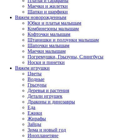
Платья и сарафаны
Маечки и жилетки
Шапки и шарфики
Вяжем новорожденным
Юбки и платья малышам
Комбинезоны малышам
Кофточки малышам
Штанишки и ползунки малышам
Шапочки малышам
Маечки малышам
Погремушки, Грызуны, Слингбусы
Носки и пинетки
Вяжем игрушки
Цветы
Водные
Грызуны
Деревья и растения
Детали игрушек
Драконы и динозавры
Еда
Ежики
Жирафы
Зайцы
Зима и новый год
Инопланетяне