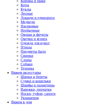
Коровы и быки
Коты
Куклы
Лесные
Лошади и единороги
Медведи
Насекомые
Необычные
Овощи и фрукты
Овечки и ягнята
Одежда для кукол
Птицы
Предметы быта
Свинки
Слоны
Собаки
Техника
Вяжем аксессуары
Шапки и береты
Сумки и кошельки
Шарфы и палантины
Варежки, перчатки
Носки, туфли, сапоги
Украшения
Вяжем в дом