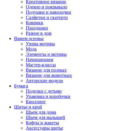
Креативное вязание
Одеяло и покрывало
Подушки и наволочки
Салфетки и скатерти
Коврики
Праздники
Разное в дом
Вяжем основы
Узоры мотивы
Мода
Элементы и мотивы
Начинающим
Мастер-классы
Вязание для полных
Вязание для животных
Авторские модели
Бумага
Поделки с детьми
Упаковка и коробочки
Квиллинг
Шитье и крой
Шьем для дома
Шьем для малышей
Кофты и жакеты
Аксессуары шитье