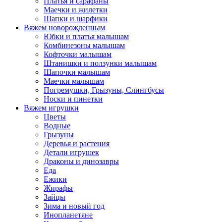
Платья и сарафаны
Маечки и жилетки
Шапки и шарфики
Вяжем новорожденным
Юбки и платья малышам
Комбинезоны малышам
Кофточки малышам
Штанишки и ползунки малышам
Шапочки малышам
Маечки малышам
Погремушки, Грызуны, Слингбусы
Носки и пинетки
Вяжем игрушки
Цветы
Водные
Грызуны
Деревья и растения
Детали игрушек
Драконы и динозавры
Еда
Ежики
Жирафы
Зайцы
Зима и новый год
Инопланетяне