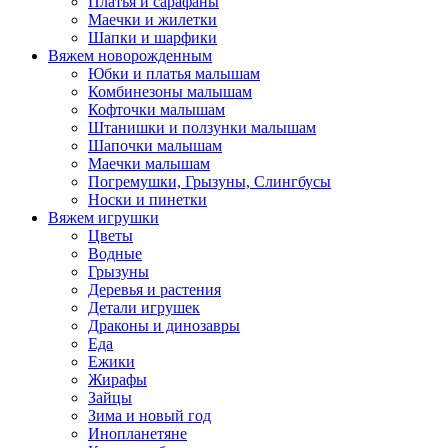
Платья и сарафаны
Маечки и жилетки
Шапки и шарфики
Вяжем новорожденным
Юбки и платья малышам
Комбинезоны малышам
Кофточки малышам
Штанишки и ползунки малышам
Шапочки малышам
Маечки малышам
Погремушки, Грызуны, Слингбусы
Носки и пинетки
Вяжем игрушки
Цветы
Водные
Грызуны
Деревья и растения
Детали игрушек
Драконы и динозавры
Еда
Ежики
Жирафы
Зайцы
Зима и новый год
Инопланетяне