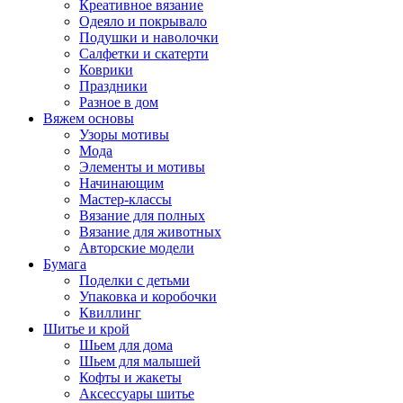
Креативное вязание
Одеяло и покрывало
Подушки и наволочки
Салфетки и скатерти
Коврики
Праздники
Разное в дом
Вяжем основы
Узоры мотивы
Мода
Элементы и мотивы
Начинающим
Мастер-классы
Вязание для полных
Вязание для животных
Авторские модели
Бумага
Поделки с детьми
Упаковка и коробочки
Квиллинг
Шитье и крой
Шьем для дома
Шьем для малышей
Кофты и жакеты
Аксессуары шитье