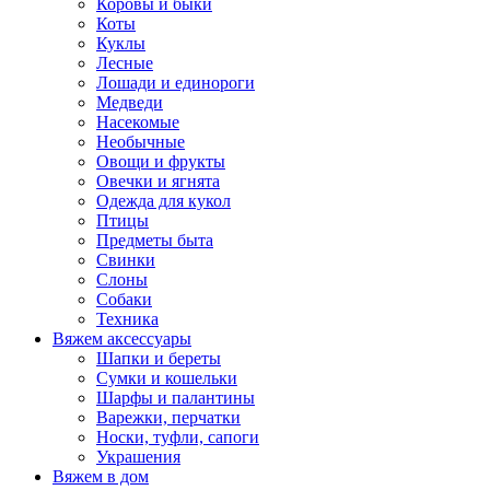
Коровы и быки
Коты
Куклы
Лесные
Лошади и единороги
Медведи
Насекомые
Необычные
Овощи и фрукты
Овечки и ягнята
Одежда для кукол
Птицы
Предметы быта
Свинки
Слоны
Собаки
Техника
Вяжем аксессуары
Шапки и береты
Сумки и кошельки
Шарфы и палантины
Варежки, перчатки
Носки, туфли, сапоги
Украшения
Вяжем в дом