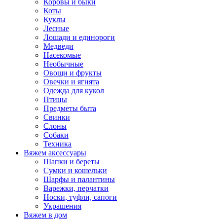
Коровы и быки
Коты
Куклы
Лесные
Лошади и единороги
Медведи
Насекомые
Необычные
Овощи и фрукты
Овечки и ягнята
Одежда для кукол
Птицы
Предметы быта
Свинки
Слоны
Собаки
Техника
Вяжем аксессуары
Шапки и береты
Сумки и кошельки
Шарфы и палантины
Варежки, перчатки
Носки, туфли, сапоги
Украшения
Вяжем в дом