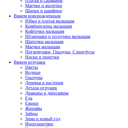
Платья и сарафаны
Маечки и жилетки
Шапки и шарфики
Вяжем новорожденным
Юбки и платья малышам
Комбинезоны малышам
Кофточки малышам
Штанишки и ползунки малышам
Шапочки малышам
Маечки малышам
Погремушки, Грызуны, Слингбусы
Носки и пинетки
Вяжем игрушки
Цветы
Водные
Грызуны
Деревья и растения
Детали игрушек
Драконы и динозавры
Еда
Ежики
Жирафы
Зайцы
Зима и новый год
Инопланетяне