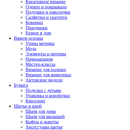
Креативное вязание
Одеяло и покрывало
Подушки и наволочки
Салфетки и скатерти
Коврики
Праздники
Разное в дом
Вяжем основы
Узоры мотивы
Мода
Элементы и мотивы
Начинающим
Мастер-классы
Вязание для полных
Вязание для животных
Авторские модели
Бумага
Поделки с детьми
Упаковка и коробочки
Квиллинг
Шитье и крой
Шьем для дома
Шьем для малышей
Кофты и жакеты
Аксессуары шитье