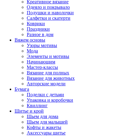
Креативное вязание
Одеяло и покрывало
Подушки и наволочки
Салфетки и скатерти
Коврики
Праздники
Разное в дом
Вяжем основы
Узоры мотивы
Мода
Элементы и мотивы
Начинающим
Мастер-классы
Вязание для полных
Вязание для животных
Авторские модели
Бумага
Поделки с детьми
Упаковка и коробочки
Квиллинг
Шитье и крой
Шьем для дома
Шьем для малышей
Кофты и жакеты
Аксессуары шитье