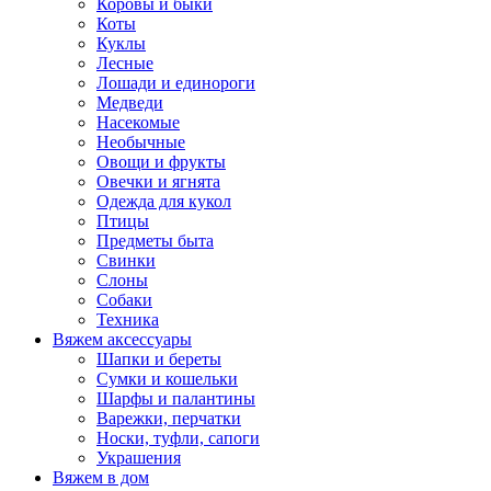
Коровы и быки
Коты
Куклы
Лесные
Лошади и единороги
Медведи
Насекомые
Необычные
Овощи и фрукты
Овечки и ягнята
Одежда для кукол
Птицы
Предметы быта
Свинки
Слоны
Собаки
Техника
Вяжем аксессуары
Шапки и береты
Сумки и кошельки
Шарфы и палантины
Варежки, перчатки
Носки, туфли, сапоги
Украшения
Вяжем в дом