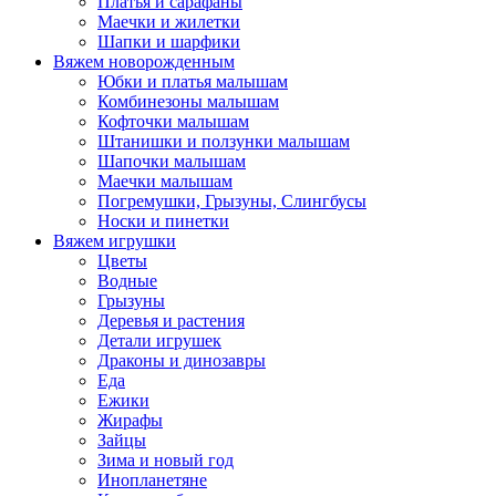
Платья и сарафаны
Маечки и жилетки
Шапки и шарфики
Вяжем новорожденным
Юбки и платья малышам
Комбинезоны малышам
Кофточки малышам
Штанишки и ползунки малышам
Шапочки малышам
Маечки малышам
Погремушки, Грызуны, Слингбусы
Носки и пинетки
Вяжем игрушки
Цветы
Водные
Грызуны
Деревья и растения
Детали игрушек
Драконы и динозавры
Еда
Ежики
Жирафы
Зайцы
Зима и новый год
Инопланетяне