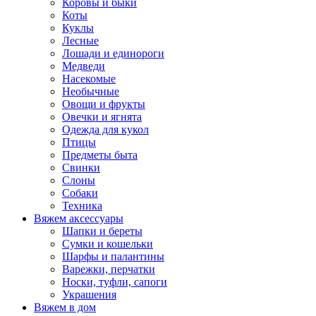
Коровы и быки
Коты
Куклы
Лесные
Лошади и единороги
Медведи
Насекомые
Необычные
Овощи и фрукты
Овечки и ягнята
Одежда для кукол
Птицы
Предметы быта
Свинки
Слоны
Собаки
Техника
Вяжем аксессуары
Шапки и береты
Сумки и кошельки
Шарфы и палантины
Варежки, перчатки
Носки, туфли, сапоги
Украшения
Вяжем в дом