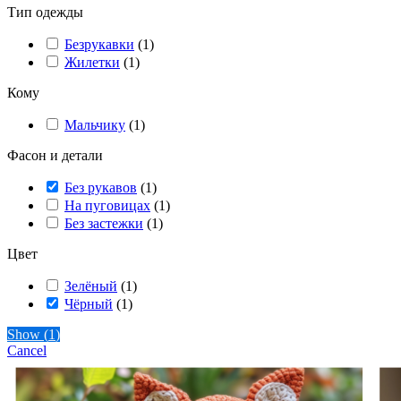
Тип одежды
Безрукавки
(
1
)
Жилетки
(
1
)
Кому
Мальчику
(
1
)
Фасон и детали
Без рукавов
(
1
)
На пуговицах
(
1
)
Без застежки
(
1
)
Цвет
Зелёный
(
1
)
Чёрный
(
1
)
Show
(
1
)
Cancel