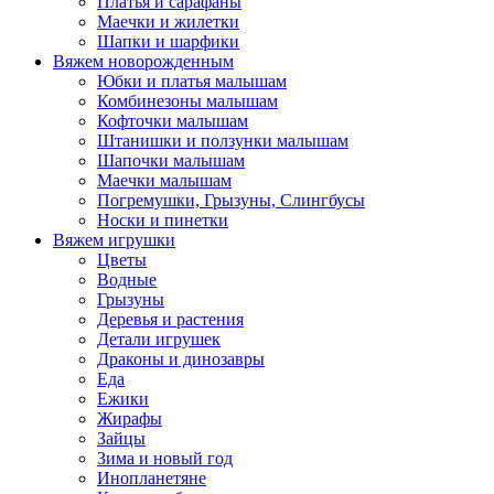
Платья и сарафаны
Маечки и жилетки
Шапки и шарфики
Вяжем новорожденным
Юбки и платья малышам
Комбинезоны малышам
Кофточки малышам
Штанишки и ползунки малышам
Шапочки малышам
Маечки малышам
Погремушки, Грызуны, Слингбусы
Носки и пинетки
Вяжем игрушки
Цветы
Водные
Грызуны
Деревья и растения
Детали игрушек
Драконы и динозавры
Еда
Ежики
Жирафы
Зайцы
Зима и новый год
Инопланетяне