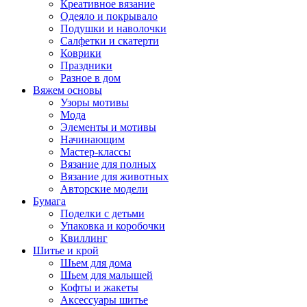
Креативное вязание
Одеяло и покрывало
Подушки и наволочки
Салфетки и скатерти
Коврики
Праздники
Разное в дом
Вяжем основы
Узоры мотивы
Мода
Элементы и мотивы
Начинающим
Мастер-классы
Вязание для полных
Вязание для животных
Авторские модели
Бумага
Поделки с детьми
Упаковка и коробочки
Квиллинг
Шитье и крой
Шьем для дома
Шьем для малышей
Кофты и жакеты
Аксессуары шитье