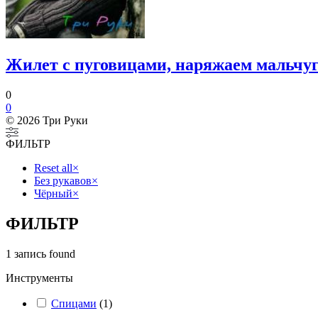
Жилет с пуговицами, наряжаем мальчу
0
0
© 2026 Три Руки
ФИЛЬТР
Reset all
×
Без рукавов
×
Чёрный
×
ФИЛЬТР
1
запись found
Инструменты
Спицами
(
1
)