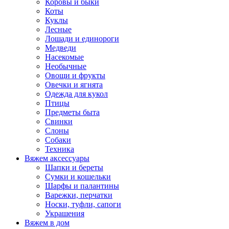
Коровы и быки
Коты
Куклы
Лесные
Лошади и единороги
Медведи
Насекомые
Необычные
Овощи и фрукты
Овечки и ягнята
Одежда для кукол
Птицы
Предметы быта
Свинки
Слоны
Собаки
Техника
Вяжем аксессуары
Шапки и береты
Сумки и кошельки
Шарфы и палантины
Варежки, перчатки
Носки, туфли, сапоги
Украшения
Вяжем в дом