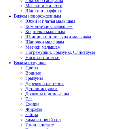
Платья и сарафаны
Маечки и жилетки
Шапки и шарфики
Вяжем новорожденным
Юбки и платья малышам
Комбинезоны малышам
Кофточки малышам
Штанишки и ползунки малышам
Шапочки малышам
Маечки малышам
Погремушки, Грызуны, Слингбусы
Носки и пинетки
Вяжем игрушки
Цветы
Водные
Грызуны
Деревья и растения
Детали игрушек
Драконы и динозавры
Еда
Ежики
Жирафы
Зайцы
Зима и новый год
Инопланетяне