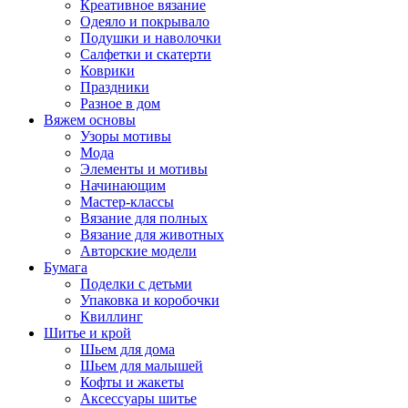
Креативное вязание
Одеяло и покрывало
Подушки и наволочки
Салфетки и скатерти
Коврики
Праздники
Разное в дом
Вяжем основы
Узоры мотивы
Мода
Элементы и мотивы
Начинающим
Мастер-классы
Вязание для полных
Вязание для животных
Авторские модели
Бумага
Поделки с детьми
Упаковка и коробочки
Квиллинг
Шитье и крой
Шьем для дома
Шьем для малышей
Кофты и жакеты
Аксессуары шитье