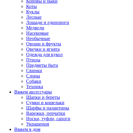
Коровы и быки
Коты
Куклы
Лесные
Лошади и единороги
Медведи
Насекомые
Необычные
Овощи и фрукты
Овечки и ягнята
Одежда для кукол
Птицы
Предметы быта
Свинки
Слоны
Собаки
Техника
Вяжем аксессуары
Шапки и береты
Сумки и кошельки
Шарфы и палантины
Варежки, перчатки
Носки, туфли, сапоги
Украшения
Вяжем в дом