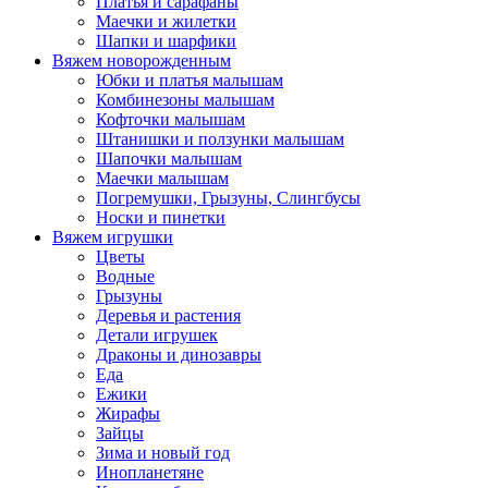
Платья и сарафаны
Маечки и жилетки
Шапки и шарфики
Вяжем новорожденным
Юбки и платья малышам
Комбинезоны малышам
Кофточки малышам
Штанишки и ползунки малышам
Шапочки малышам
Маечки малышам
Погремушки, Грызуны, Слингбусы
Носки и пинетки
Вяжем игрушки
Цветы
Водные
Грызуны
Деревья и растения
Детали игрушек
Драконы и динозавры
Еда
Ежики
Жирафы
Зайцы
Зима и новый год
Инопланетяне