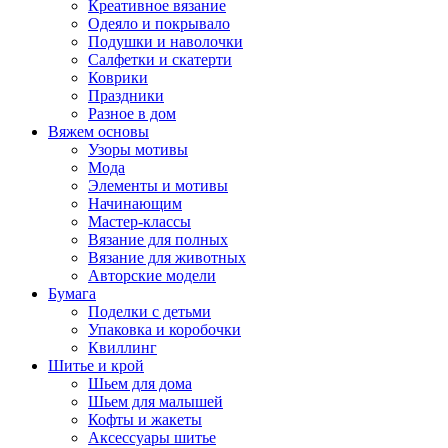
Креативное вязание
Одеяло и покрывало
Подушки и наволочки
Салфетки и скатерти
Коврики
Праздники
Разное в дом
Вяжем основы
Узоры мотивы
Мода
Элементы и мотивы
Начинающим
Мастер-классы
Вязание для полных
Вязание для животных
Авторские модели
Бумага
Поделки с детьми
Упаковка и коробочки
Квиллинг
Шитье и крой
Шьем для дома
Шьем для малышей
Кофты и жакеты
Аксессуары шитье