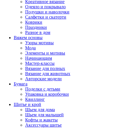
Креативное вязание
Одеяло и покрывало
Подушки и наволочки
Салфетки и скатерти
Коврики
Праздники
Разное в дом
Вяжем основы
Узоры мотивы
Мода
Элементы и мотивы
Начинающим
Мастер-классы
Вязание для полных
Вязание для животных
Авторские модели
Бумага
Поделки с детьми
Упаковка и коробочки
Квиллинг
Шитье и крой
Шьем для дома
Шьем для малышей
Кофты и жакеты
Аксессуары шитье