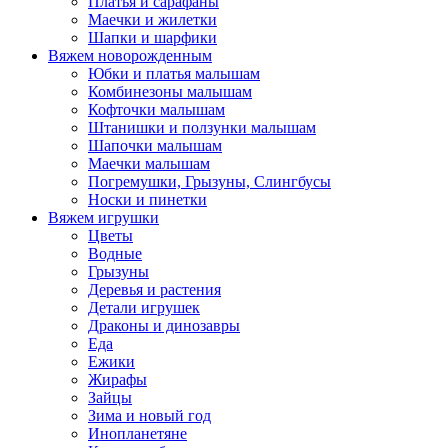
Платья и сарафаны
Маечки и жилетки
Шапки и шарфики
Вяжем новорожденным
Юбки и платья малышам
Комбинезоны малышам
Кофточки малышам
Штанишки и ползунки малышам
Шапочки малышам
Маечки малышам
Погремушки, Грызуны, Слингбусы
Носки и пинетки
Вяжем игрушки
Цветы
Водные
Грызуны
Деревья и растения
Детали игрушек
Драконы и динозавры
Еда
Ежики
Жирафы
Зайцы
Зима и новый год
Инопланетяне