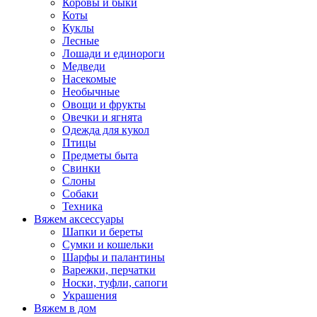
Коровы и быки
Коты
Куклы
Лесные
Лошади и единороги
Медведи
Насекомые
Необычные
Овощи и фрукты
Овечки и ягнята
Одежда для кукол
Птицы
Предметы быта
Свинки
Слоны
Собаки
Техника
Вяжем аксессуары
Шапки и береты
Сумки и кошельки
Шарфы и палантины
Варежки, перчатки
Носки, туфли, сапоги
Украшения
Вяжем в дом