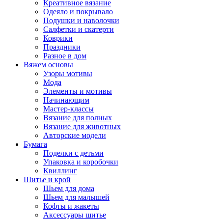
Креативное вязание
Одеяло и покрывало
Подушки и наволочки
Салфетки и скатерти
Коврики
Праздники
Разное в дом
Вяжем основы
Узоры мотивы
Мода
Элементы и мотивы
Начинающим
Мастер-классы
Вязание для полных
Вязание для животных
Авторские модели
Бумага
Поделки с детьми
Упаковка и коробочки
Квиллинг
Шитье и крой
Шьем для дома
Шьем для малышей
Кофты и жакеты
Аксессуары шитье