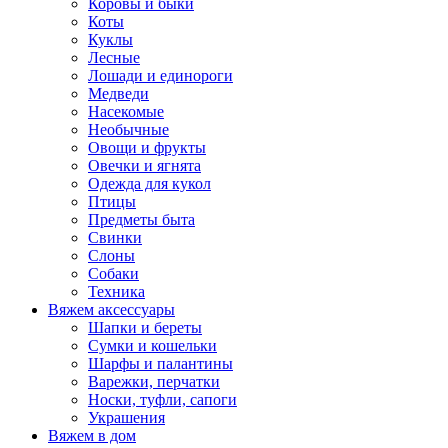
Коровы и быки
Коты
Куклы
Лесные
Лошади и единороги
Медведи
Насекомые
Необычные
Овощи и фрукты
Овечки и ягнята
Одежда для кукол
Птицы
Предметы быта
Свинки
Слоны
Собаки
Техника
Вяжем аксессуары
Шапки и береты
Сумки и кошельки
Шарфы и палантины
Варежки, перчатки
Носки, туфли, сапоги
Украшения
Вяжем в дом