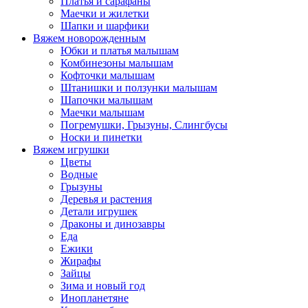
Платья и сарафаны
Маечки и жилетки
Шапки и шарфики
Вяжем новорожденным
Юбки и платья малышам
Комбинезоны малышам
Кофточки малышам
Штанишки и ползунки малышам
Шапочки малышам
Маечки малышам
Погремушки, Грызуны, Слингбусы
Носки и пинетки
Вяжем игрушки
Цветы
Водные
Грызуны
Деревья и растения
Детали игрушек
Драконы и динозавры
Еда
Ежики
Жирафы
Зайцы
Зима и новый год
Инопланетяне