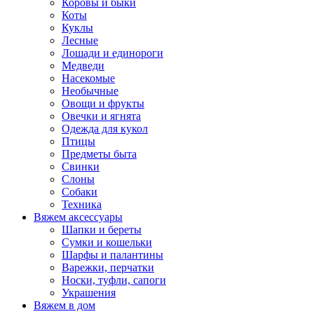
Коровы и быки
Коты
Куклы
Лесные
Лошади и единороги
Медведи
Насекомые
Необычные
Овощи и фрукты
Овечки и ягнята
Одежда для кукол
Птицы
Предметы быта
Свинки
Слоны
Собаки
Техника
Вяжем аксессуары
Шапки и береты
Сумки и кошельки
Шарфы и палантины
Варежки, перчатки
Носки, туфли, сапоги
Украшения
Вяжем в дом