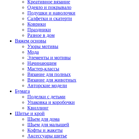
Креативное вязание
Одеяло и покрывало
Подушки и наволочки
Салфетки и скатерти
Коврики
Праздники
Разное в дом
Вяжем основы
Узоры мотивы
Мода
Элементы и мотивы
Начинающим
Мастер-классы
Вязание для полных
Вязание для животных
Авторские модели
Бумага
Поделки с детьми
Упаковка и коробочки
Квиллинг
Шитье и крой
Шьем для дома
Шьем для малышей
Кофты и жакеты
Аксессуары шитье