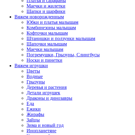
Платья и сарафаны
Маечки и жилетки
Шапки и шарфики
Вяжем новорожденным
Юбки и платья малышам
Комбинезоны малышам
Кофточки малышам
Штанишки и ползунки малышам
Шапочки малышам
Маечки малышам
Погремушки, Грызуны, Слингбусы
Носки и пинетки
Вяжем игрушки
Цветы
Водные
Грызуны
Деревья и растения
Детали игрушек
Драконы и динозавры
Еда
Ежики
Жирафы
Зайцы
Зима и новый год
Инопланетяне