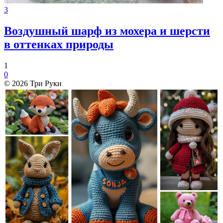
3
Воздушный шарф из мохера и шерсти
в оттенках природы
1
0
© 2026 Три Руки